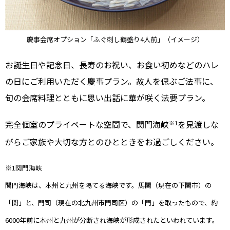
慶事会席オプション「ふぐ刺し鶴盛り4人前」（イメージ）
お誕生日や記念日、長寿のお祝い、お食い初めなどのハレ
の日にご利用いただく慶事プラン。故人を偲ぶご法事に、
旬の会席料理とともに思い出話に華が咲く法要プラン。
完全個室のプライベートな空間で、関門海峡
を見渡しな
※1
がらご家族や大切な方とのひとときをお過ごしください。
※1関門海峡
関門海峡は、本州と九州を隔てる海峡です。馬関（現在の下関市）の
「関」と、門司（現在の北九州市門司区）の「門」を取ったもので、約
6000年前に本州と九州が分断され海峡が形成されたといわれています。