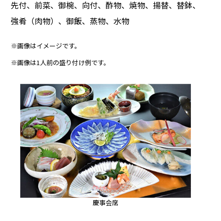
先付、前菜、御椀、向付、酢物、焼物、揚替、替鉢、
強肴（肉物）、御飯、蒸物、水物
※画像はイメージです。
※画像は1人前の盛り付け例です。
慶事会席