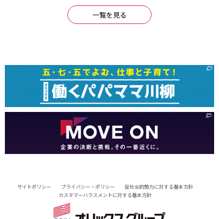
関東・関西・北陸と東海を結ぶランプウェイ型物流施設
一覧を見る
「一宮ロジスティクスセンター」完成
2026年05月25日
オリックス不動産
事業・サービス
うめきた2期地区開発事業「グラングリーン大阪」 グラングリ
ーン大阪完成に向けたラストピースとなる分譲マンション 販売
サイトポリシー
プライバシー・ポリシー
反社会的勢力に対する基本方針
概要決定 「グラングリーン大阪 THE SOUTH RESIDENCE」
カスタマーハラスメントに対する基本方針
[969kb]