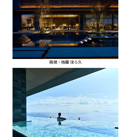
箱根・強羅 佳ら久