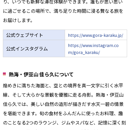
り、いつでも新鮮な滞在体験ができます。誰もが思い思い
に過ごせるこの場所で、満ち足りた時間に浸る贅なる旅を
お届けします。
公式ウェブサイト
https://www.gora-karaku.jp/
https://www.instagram.co
公式インスタグラム
m/gora_karaku/
熱海・伊豆山 佳ら久について
煌めきに満ちた海面と、空との境界を真一文字に引く水平
線、そして大らかな景観を優雅に走る舟影。熱海・伊豆山
佳ら久では、美しい自然の造形が描きだす水天一碧の情景
を堪能できます。旬の食材をふんだんに使ったお料理、趣
のことなる2つのラウンジ、ジムやスパなど、記憶に深く刻