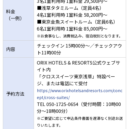
3名1室利用時 1室料金 29,500円～
■浅草タタミルーム（定員4名）
料金
4名1室利用時 1室料金 58,200円～
（一例）
■東京金魚スイートルーム（定員6名）
6名1室利用時 1室料金 85,000円～
※お食事なし、消費税込み、宿泊税別となります。
チェックイン 15時00分～／チェックアウ
内容
ト11時00分
ORIX HOTELS & RESORTS公式ウェブサ
イト内
「クロススイーツ東京浅草」特設ペー
ジ、または電話にて受付
https://www.orixhotelsandresorts.com/conc
予約方法
ept/cross-suites/
TEL 050-1725-0654（受付時間：10時00
分～18時00分）
※ご要望に応じて申込条件書面を遅滞なく別途お送
りいたします。