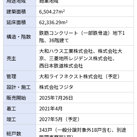
用途地域
商業地域
建築面積
6,504.27m
2
延床面積
62,336.29m
2
鉄筋コンクリート（一部鉄骨造）地下1
構造・階数
階、36階建て
大和ハウス工業株式会社、株式会社大
売主
京、三菱地所レジデンス株式会社、
西日本鉄道株式会社
管理
大和ライフネクスト株式会社（予定）
設計・施工
株式会社フジタ
販売開始
2025年7月26日
着工
2021年4月
竣工
2027年5月（予定）
343戸（一般分譲対象外18戸含む、別途
総戸数
管理事務室1戸）