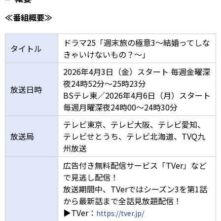
≪番組概要≫
ドラマ25「週末旅の極意3～結婚ってしな
タイトル
きゃいけないもの？～」
2026年4月3日（金）スタート 毎週金曜深
夜24時52分～25時23分
放送日時
BSテレ東／2026年4月6日（月）スタート
毎週月曜深夜24時00～24時30分
テレビ東京、テレビ大阪、テレビ愛知、
放送局
テレビせとうち、テレビ北海道、TVQ九
州放送
広告付き無料配信サービス「TVer」など
で見逃し配信！
放送期間中、TVerではシーズン3を第1話
から最新話まで全話見放題配信！
▶TVer：
https://tver.jp/