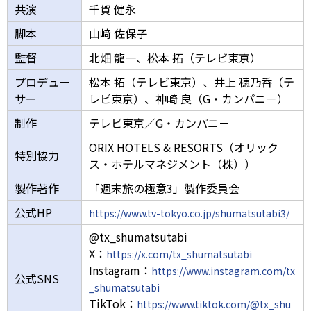
共演
千賀 健永
脚本
山﨑 佐保子
監督
北畑 龍一、松本 拓（テレビ東京）
プロデュー
松本 拓（テレビ東京）、井上 穂乃香（テ
サー
レビ東京）、神崎 良（G・カンパニ－）
制作
テレビ東京／G・カンパニ－
ORIX HOTELS & RESORTS（オリック
特別協力
ス・ホテルマネジメント（株））
製作著作
「週末旅の極意3」製作委員会
公式HP
https://www.tv-tokyo.co.jp/shumatsutabi3/
@tx_shumatsutabi
X：
https://x.com/tx_shumatsutabi
Instagram：
https://www.instagram.com/tx
公式SNS
_shumatsutabi
TikTok：
https://www.tiktok.com/@tx_shu