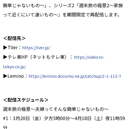
簡単じゃないもの～」、シリーズ2「週末旅の極意2～家族
って近くにいて遠いもの～」を期間限定で再配信します。
＜配信先＞
▶TVer：
https://tver.jp/
▶テレ東HP（ネットもテレ東）：
https://video.tv-
tokyo.co.jp/
▶Lemino：
https://lemino.docomo.ne.jp/catchup/2-1-113-7
＜配信スケジュール＞
週末旅の極意～夫婦ってそんな簡単じゃないもの～
#1：3月20日（金）夕方5時00分～4月18日（土）夜11時59
分