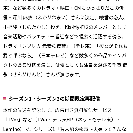
東）など数多くのドラマ・映画・CMにひっぱりだこの俳
優・深川 麻衣（ふかがわまい）さんに決定。綾香の恋人、
小野隆（おのたかし）役を、Kis-My-Ft2のメンバーとして
音楽活動やバラエティー番組などで幅広く活躍する傍ら、
ドラマ「レプリカ 元妻の復讐」（テレ東）「彼女がそれも
愛と呼ぶなら」（日本テレビ）など数多くの作品でインパ
クトのある役柄を演じ、俳優としても注目を浴びる千賀 健
永（せんがけんと）さんが演じます。
シーズン1・シーズン2の期間限定再配信
本作の放送を記念して、広告付き無料配信サービス
「TVer」など（TVer・テレ東HP（ネットもテレ東）・
Lemino）で、シリーズ1「週末旅の極意～夫婦ってそんな