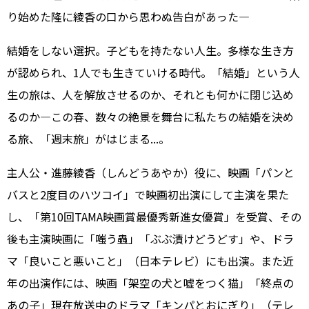
り始めた隆に綾香の口から思わぬ告白があった―
結婚をしない選択。子どもを持たない人生。多様な生き方
が認められ、1人でも生きていける時代。「結婚」という人
生の旅は、人を解放させるのか、それとも何かに閉じ込め
るのか―この春、数々の絶景を舞台に私たちの結婚を決め
る旅、「週末旅」がはじまる...。
主人公・進藤綾香（しんどうあやか）役に、映画「パンと
バスと2度目のハツコイ」で映画初出演にして主演を果た
し、「第10回TAMA映画賞最優秀新進女優賞」を受賞、その
後も主演映画に「嗤う蟲」「ぶぶ漬けどうどす」や、ドラ
マ「良いこと悪いこと」（日本テレビ）にも出演。また近
年の出演作には、映画「架空の犬と嘘をつく猫」「終点の
あの子」現在放送中のドラマ「キンパとおにぎり」（テレ