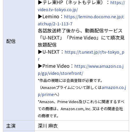
▶テレ東HP（ネットもテレ東）：
https://
video.tv-tokyo.co.jp/
▶Lemino：
https://lemino.docomo.ne.jp/c
atchup/2-1-113-7
各話放送終了後から、動画配信サービス
「U-NEXT」「Prime Video」にて順次見
配信
放題配信
▶U-NEXT：
https://t.unext.jp/r/tv-tokyo_p
r
▶Prime Video：
https://www.amazon.co.j
p/gp/video/storefront/
*作品の視聴には会員登録が必要です。
amazon.co.j
（Amazonプライムについて詳しくは
p/prime
へ）
*Amazon、Prime Video及びこれらに関連するすべ
ての商標は、Amazon.com, Inc. 又はその関連会社
の商標です。
主演
深川 麻衣