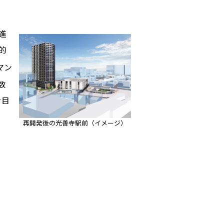
進
的
マン
数
を目
再開発後の光善寺駅前（イメージ）