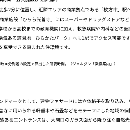
徒歩2分に位置し、近隣エリアの商業拠点である「枚方市」駅へ
れた商業施設「ひらら光善寺」にはスーパーやドラッグストアな
学校から高校までの教育機関に加え、救急病院や内科などの医
活気ある遊園地「ひらかたパーク」へも1駅でアクセス可能で
を享受できる恵まれた住環境です。
8時30分到着の設定で算出した所要時間。（ジョルダン「乗換案内」）
ンドマークとして、建物ファサードには立体格子を取り込み、
善寺に用いられる軒垂木や石畳などをモチーフにした地域の個
開放感あるエントランスは、大開口のガラス面から降り注ぐ自然