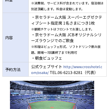
※消費税、サービス料が含まれています。宿泊税は
別途頂戴します。料金は変動します。
・京セラドーム大阪 スーパーエグゼクテ
ィブシート指定席 1名さまにつき1枚
※観戦チケットはフロントでお渡しします。
・京セラドーム大阪 JCBオリジナルシリ
内容
ーズラウンジでのご飲食
※料理はビュッフェ形式、ソフトドリンク飲み放
題。開場～7回裏終了まで利用可
・朝食ビュッフェ
公式ウェブサイト
http://www.crosshotel.c
予約方法
TEL.06-6213-8281（代表）
om/osaka/