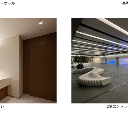
ターホール
基
イレ
2階エント