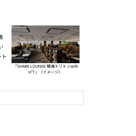
適
い
ート
「SHARE LOUNGE 晴海トリトンwith
H¹T」（イメージ）