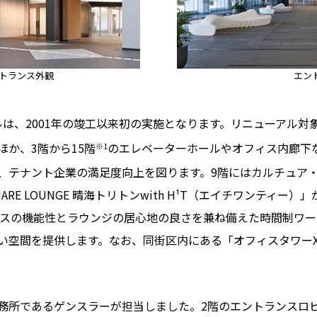
トランス外観
エン
は、2001年の竣工以来初の実施となります。リニューアル対
か、3階から15階
のエレベーターホールやオフィス内廊下
※1
、テナント企業の満足度向上を図ります。9階にはカルチュア
 LOUNGE 晴海トリトンwith H¹T（エイチワンティー）」が
オフィスの機能性とラウンジの居心地の良さを兼ね備えた時間制ワ
い空間を提供します。なお、同街区内にある「オフィスタワーX
務所であるゲンスラーが担当しました。2階のエントランスロ