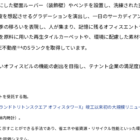
にした壁面ルーバー（装飾壁）やベンチを設置し、洗練された
、波を想起させるグラデーションを演出し、一日のサーカディア
季の移ろいを表現し、人が集まり、記憶に残るオフィスエント
を原料に用いた再生タイルカーペットや、環境に配慮した素材
E不動産
のSランクを取得しています。
※4
いオフィスビルの機能の創出を目指し、テナント企業の満足度
ントを受託する階。
アイランドトリトンスクエア オフィスタワーX」竣工以来初の大規模リニュ
（体内時計）。
すく示すことができる手法であり、省エネや省資源・リサイクル性能といった
た評価システム。