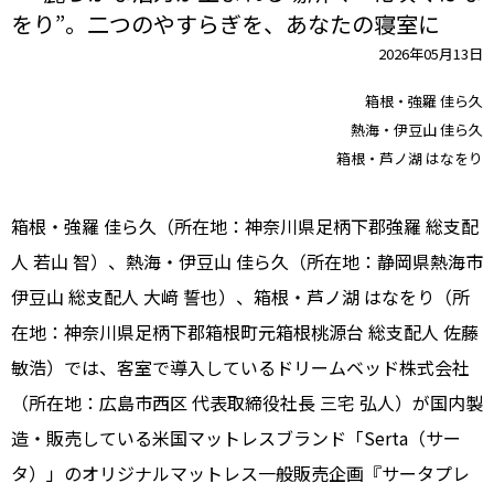
をり”。二つのやすらぎを、あなたの寝室に
2026年05月13日
箱根・強羅 佳ら久
熱海・伊豆山 佳ら久
箱根・芦ノ湖 はなをり
箱根・強羅 佳ら久（所在地：神奈川県足柄下郡強羅 総支配
人 若山 智）、熱海・伊豆山 佳ら久（所在地：静岡県熱海市
伊豆山 総支配人 大﨑 誓也）、箱根・芦ノ湖 はなをり（所
在地：神奈川県足柄下郡箱根町元箱根桃源台 総支配人 佐藤
敏浩）では、客室で導入しているドリームベッド株式会社
（所在地：広島市西区 代表取締役社長 三宅 弘人）が国内製
造・販売している米国マットレスブランド「Serta（サー
タ）」のオリジナルマットレス一般販売企画『サータプレ