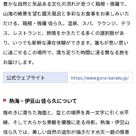
豊かな自然と気品ある文化の流れが息づく箱根・強羅で、
山海の絶景を望む露天風呂と多彩なお食事をお楽しみいた
だける、箱根・強羅 佳ら久。温泉、スパ、ラウンジ、テラ
ス、レストランと、旅情をかきたてる多くの選択肢があ
り、いつでも新鮮な滞在体験ができます。誰もが思い思い
に過ごせるこの場所で、満ち足りた時間に浸る贅なる旅を
お届けします。
公式ウェブサイト
https://www.gora-karaku.jp/
熱海・伊豆山 佳ら久について
煌めきに満ちた海面と、空との境界を真一文字に引く水平
線、そして大らかな景観を優雅に走る舟影。熱海・伊豆山
佳ら久では、美しい自然の造形が描きだす水天一碧の情景