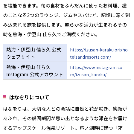
を堪能できます。旬の食材をふんだんに使ったお料理、趣
のことなる2つのラウンジ、ジムやスパなど、記憶に深く刻
み込まれる旅を提供します。麗らかな活力が生まれるその
時を熱海・伊豆山 佳ら久でご満喫ください。
熱海・伊豆山 佳ら久 公式
https://izusan-karaku.orixho
ウェブサイト
telsandresorts.com/
熱海・伊豆山 佳ら久
https://www.instagram.co
Instagram 公式アカウント
m/izusan_karaku/
はなをりについて
はなをりは、大切な人との会話に自然と花が咲き、笑顔が
あふれ、その瞬間瞬間が思い出となるような滞在をお届け
するアップスケール温泉リゾート。芦ノ湖畔に建つ「箱