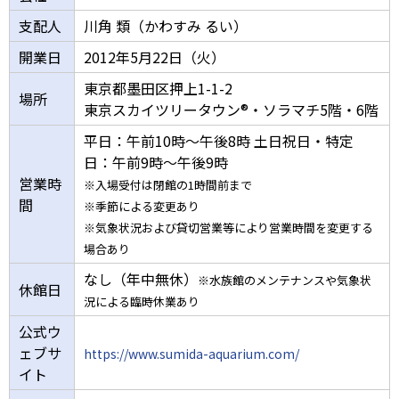
支配人
川角 類（かわすみ るい）
開業日
2012年5月22日（火）
東京都墨田区押上1-1-2
場所
東京スカイツリータウン®・ソラマチ5階・6階
平日：午前10時～午後8時 土日祝日・特定
日：午前9時～午後9時
営業時
※入場受付は閉館の1時間前まで
間
※季節による変更あり
※気象状況および貸切営業等により営業時間を変更する
場合あり
なし（年中無休）
※水族館のメンテナンスや気象状
休館日
況による臨時休業あり
公式ウ
ェブサ
https://www.sumida-aquarium.com/
イト