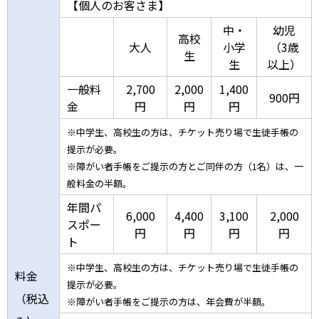
【個人のお客さま】
中・
幼児
高校
大人
小学
（3歳
生
生
以上）
一般料
2,700
2,000
1,400
900円
金
円
円
円
※中学生、高校生の方は、チケット売り場で生徒手帳の
提示が必要。
※障がい者手帳をご提示の方とご同伴の方（1名）は、一
般料金の半額。
年間パ
6,000
4,400
3,100
2,000
スポー
円
円
円
円
ト
※中学生、高校生の方は、チケット売り場で生徒手帳の
料金
提示が必要。
（税込
※障がい者手帳をご提示の方は、年会費が半額。