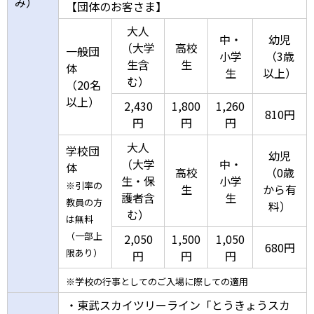
み）
【団体のお客さま】
大人
中・
幼児
（大学
高校
一般団
小学
（3歳
生含
生
体
生
以上）
む）
（20名
以上）
2,430
1,800
1,260
810円
円
円
円
大人
学校団
幼児
（大学
中・
体
高校
（0歳
生・保
小学
※引率の
生
から有
護者含
生
教員の方
料）
む）
は無料
（一部上
2,050
1,500
1,050
680円
限あり）
円
円
円
※学校の行事としてのご入場に際しての適用
・東武スカイツリーライン「とうきょうスカ