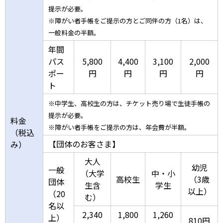
提示が必要。
※障がい者手帳をご提示の方とご同伴の方（1名）は、
一般料金の半額。
年間
パス
5,800
4,400
3,100
2,000
ポー
円
円
円
円
ト
※中学生、高校生の方は、チケット売り場で生徒手帳の
提示が必要。
料金
※障がい者手帳をご提示の方は、年会費が半額。
（税込
【団体のお客さま】
み）
大人
幼児
一般
（大学
中・小
高校生
（3歳
団体
生含
学生
以上）
（20
む）
名以
2,340
1,800
1,260
上）
810円