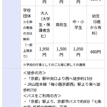
円
円
円
学校
大人
団体
幼児
（大学
中・小
（0歳
※引率
生・保
高校生
学生
から有
の教員
護者含
料）
の方は
む）
無料
（一部
1,950
1,500
1,050
上限あ
680円
円
円
円
り）
※学校の行事としてのご入場に際しての適用
＜徒歩の方＞
・「京都」駅中央口より西へ徒歩約15分
・JR山陰本線「梅小路京都西」駅より東へ徒
歩約7分
＜バスをご利用の方＞
・「京都」駅より、京都市バスで約8分「七条
大宮･京都水族館前」下車、