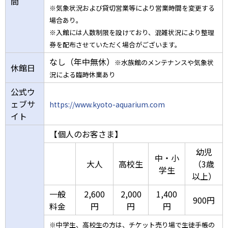
間
※気象状況および貸切営業等により営業時間を変更する
場合あり。
※入館には人数制限を設けており、混雑状況により整理
券を配布させていただく場合がございます。
なし（年中無休）
※水族館のメンテナンスや気象状
休館日
況による臨時休業あり
公式ウ
ェブサ
https://www.kyoto-aquarium.com
イト
【個人のお客さま】
幼児
中・小
大人
高校生
（3歳
学生
以上）
一般
2,600
2,000
1,400
900円
料金
円
円
円
※中学生、高校生の方は、チケット売り場で生徒手帳の