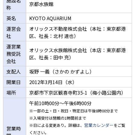
施設名
京都水族館
称
英名
KYOTO AQUARIUM
運営会
オリックス不動産株式会社（本社：東京都港
社
区、社長：北村 達也）
運営業
オリックス水族館株式会社（本店：東京都港
務受託
区、社長：田中 充）
会社
支配人
坂野 一義（さかの かずよし）
開業日
2012年3月14日（水）
場所
京都市下京区観喜寺町35-1（梅小路公園内）
午前10時00分～午後6時00分
※一部の土・日・祝日・特定日は午後8時00分まで
※入場受付は閉館の1時間前まで
営業カレンダー
※日による変更あり。詳細は、
をご覧
営業時
ください。