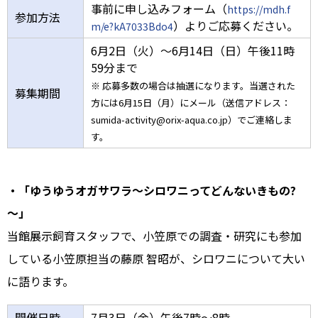
事前に申し込みフォーム（
https://mdh.f
参加方法
）よりご応募ください。
m/e?kA7033Bdo4
6月2日（火）～6月14日（日）午後11時
59分まで
※ 応募多数の場合は抽選になります。当選された
募集期間
方には6月15日（月）にメール（送信アドレス：
sumida-activity@orix-aqua.co.jp）でご連絡しま
す。
・「ゆうゆうオガサワラ～シロワニってどんないきもの?
～」
当館展示飼育スタッフで、小笠原での調査・研究にも参加
している小笠原担当の藤原 智昭が、シロワニについて大い
に語ります。
開催日時
7月3日（金）午後7時～8時