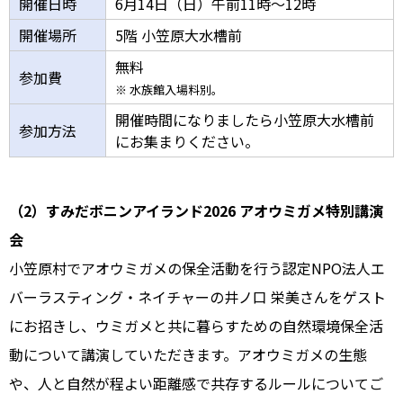
開催日時
6月14日（日）午前11時～12時
開催場所
5階 小笠原大水槽前
無料
参加費
※ 水族館入場料別。
開催時間になりましたら小笠原大水槽前
参加方法
にお集まりください。
（2）すみだボニンアイランド2026 アオウミガメ特別講演
会
小笠原村でアオウミガメの保全活動を行う認定NPO法人エ
バーラスティング・ネイチャーの井ノ口 栄美さんをゲスト
にお招きし、ウミガメと共に暮らすための自然環境保全活
動について講演していただきます。アオウミガメの生態
や、人と自然が程よい距離感で共存するルールについてご