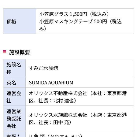
小笠原グラス 1,500円（税込み）
価格
小笠原マスキングテープ 500円（税込
み）
施設概要
施設名
すみだ水族館
称
英名
SUMIDA AQUARIUM
運営会
オリックス不動産株式会社（本社：東京都港
社
区、社長：北村 達也）
運営業
オリックス水族館株式会社（本店：東京都港
務受託
区、社長：田中 充）
会社
支配人
川角 類（かわすみ るい）