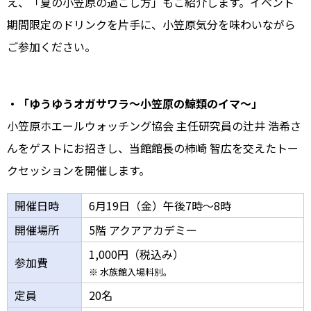
え、「夏の小笠原の過ごし方」もご紹介します。イベント
期間限定のドリンクを片手に、小笠原気分を味わいながら
ご参加ください。
・「ゆうゆうオガサワラ～小笠原の鯨類のイマ～」
小笠原ホエールウォッチング協会 主任研究員の辻井 浩希さ
んをゲストにお招きし、当館館長の柿崎 智広を交えたトー
クセッションを開催します。
開催日時
6月19日（金）午後7時～8時
開催場所
5階 アクアアカデミー
1,000円（税込み）
参加費
※ 水族館入場料別。
定員
20名