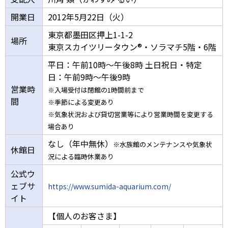
開業日
2012年5月22日（火）
東京都墨田区押上1-1-2
場所
東京スカイツリータウン®・ソラマチ5階・6階
平日：午前10時～午後8時 土日祝日・特定
日：午前9時～午後9時
営業時
※入場受付は閉館の1時間前まで
間
※季節による変更あり
※気象状況および貸切営業等により営業時間を変更する
場合あり
なし（年中無休）
※水族館のメンテナンスや気象状
休館日
況による臨時休業あり
公式ウ
ェブサ
https://www.sumida-aquarium.com/
イト
【個人のお客さま】