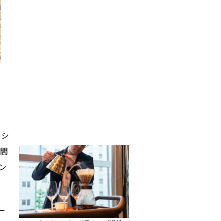
レシ
時間
ン
ー