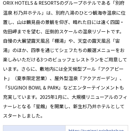
ORIX HOTELS & RESORTSのグループホテルである「別府
温泉 杉乃井ホテル」は、別府八湯のひとつ観海寺温泉に位
置し、山は鶴見岳の景観を仰ぎ、晴れた日には遠く四国・
佐田岬までを望む、圧倒的スケールの温泉リゾートです。
自慢の大展望露天風呂「棚湯」や、天空の露天風呂「宙
湯」のほか、四季を通じてシェフたちの厳選メニューをお
楽しみいただける3つのビュッフェレストランをご用意して
います。さらに、敷地内には全天候型プール「アクアビー
ト」（夏季限定営業）、屋外型温泉「アクアガーデン」、
「SUGINOI BOWL & PARK」などエンターテインメントも
充実しています。2025年1月に、大規模リニューアルのフィ
ナーレとなる「星館」を開業し、新生杉乃井ホテルとして
スタートしました。
https://suginoi.orixhotelsan